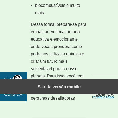
biocombustíveis e muito
mais.
Dessa forma, prepare-se para
embarcar em uma jornada
educativa e emocionante,
onde você aprenderá como
podemos utilizar a química e
criar um futuro mais
sustentável para o nosso
planeta. Para isso, você tem
CLUBE
CLUBE
que avançar por um tabuleiro
DA
Sair da versão mobile
DA
virtual e responde a
QUÍMICA
QUÍMICA
Ir para o topo
perguntas desafiadoras