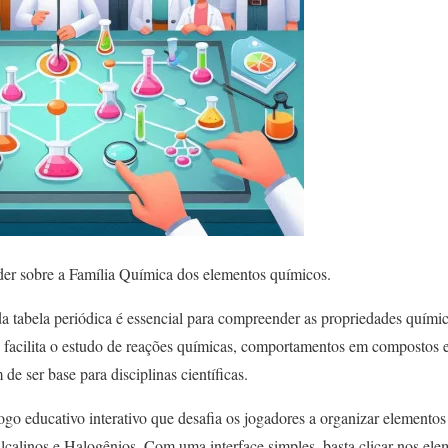
er sobre a Família Química dos elementos químicos.
da tabela periódica é essencial para compreender as propriedades quími
 facilita o estudo de reações químicas, comportamentos em compostos e
 de ser base para disciplinas científicas.
go educativo interativo que desafia os jogadores a organizar elemento
lcalinos e Halogênios. Com uma interface simples, basta clicar nos ele