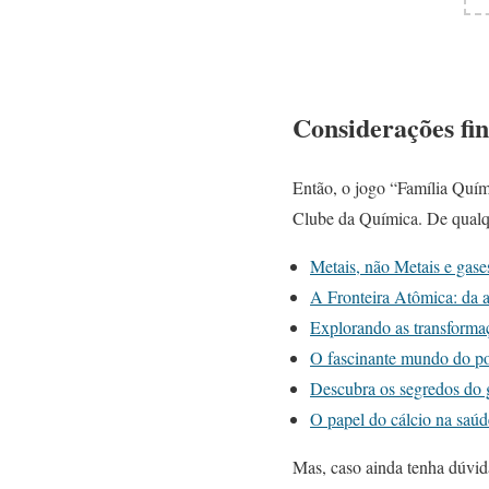
Considerações fin
Então, o jogo “Família Quími
Clube da Química. De qualqu
Metais, não Metais e gase
A Fronteira Atômica: da ab
Explorando as transforma
O fascinante mundo do po
Descubra os segredos do g
O papel do cálcio na saúd
Mas, caso ainda tenha dúvid