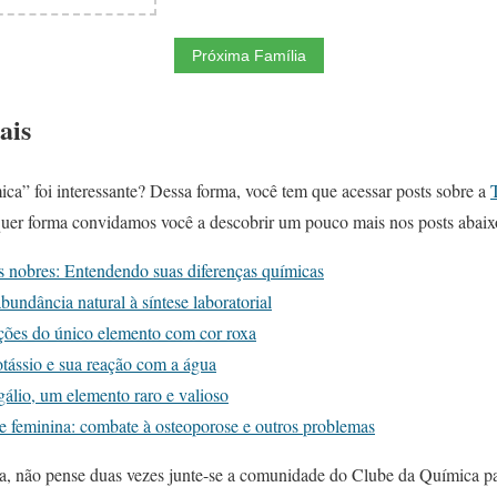
Próxima Família
ais
ca” foi interessante? Dessa forma, você tem que acessar posts sobre a
er forma convidamos você a descobrir um pouco mais nos posts abaixo
s nobres: Entendendo suas diferenças químicas
undância natural à síntese laboratorial
ções do único elemento com cor roxa
tássio e sua reação com a água
álio, um elemento raro e valioso
e feminina: combate à osteoporose e outros problemas
a, não pense duas vezes junte-se a comunidade do Clube da Química pa