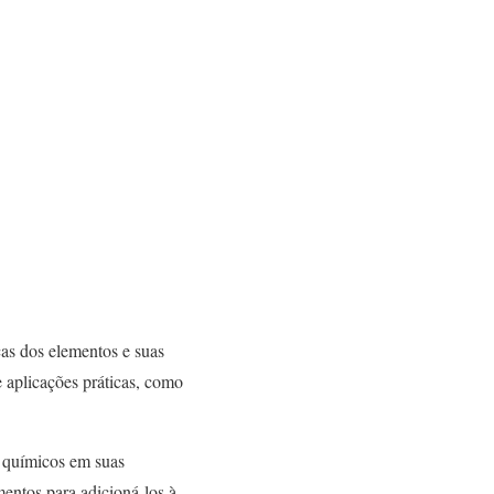
cas dos elementos e suas
 aplicações práticas, como
s químicos em suas
mentos para adicioná-los à