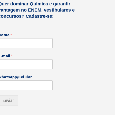
Quer dominar Química e garantir
vantagem no ENEM, vestibulares e
concursos?
Cadastre-se
:
Nome
*
E-mail
*
W
WhatsApp/Celular
h
a
s
A
Enviar
p
p