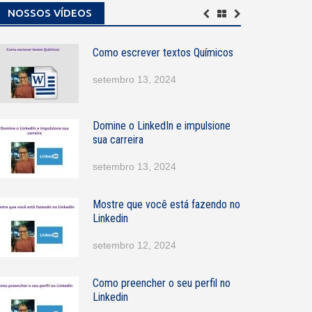
NOSSOS VÍDEOS
C
e
Como escrever textos Químicos
u
setembro 13, 2024
a
E
Domine o LinkedIn e impulsione
m
sua carreira
a
setembro 13, 2024
meros e Plásticos: Entenda de
Potássio: Benefícios, Riscos e
N
Mostre que você está fazendo no
 Vez por Todasd
Fontes Naturais
o
Linkedin
m
e
setembro 12, 2024
Como preencher o seu perfil no
Linkedin