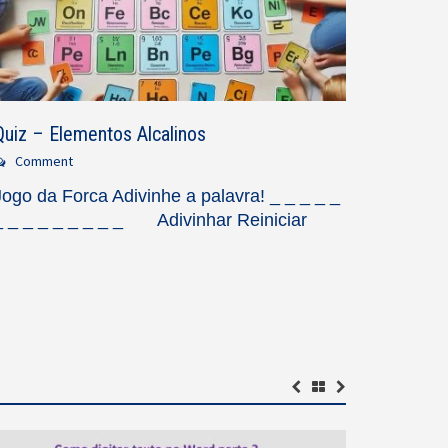
Quiz – Elementos Alcalinos
Comment
Jogo da Forca Adivinhe a palavra! _ _ _ _ _
_ _ _ _ _ _ _ _ _ Adivinhar Reiniciar