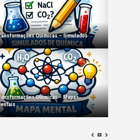
ransformações Químicas – Simulados
ransformações Químicas – Mapas
entais