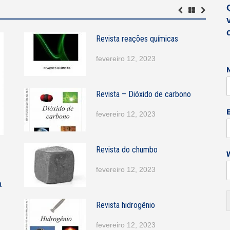
Revista reações químicas
fevereiro 12, 2023
Revista – Dióxido de carbono
fevereiro 12, 2023
Revista do chumbo
fevereiro 12, 2023
t
a
Revista hidrogênio
fevereiro 12, 2023