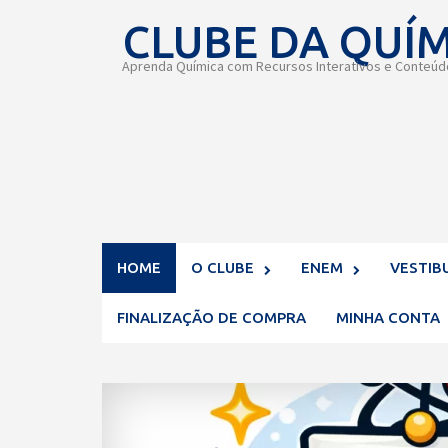
Skip
CLUBE DA QUÍ
to
content
Aprenda Química com Recursos Interativos e Conteúdo
HOME
O CLUBE
ENEM
VESTIB
FINALIZAÇÃO DE COMPRA
MINHA CONTA