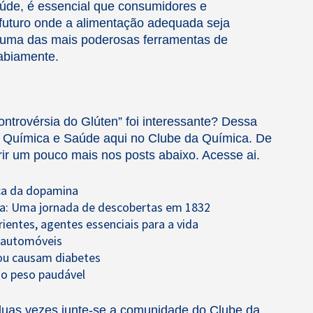
úde, é essencial que consumidores e
futuro onde a alimentação adequada seja
 é uma das mais poderosas ferramentas de
abiamente.
ntrovérsia do Glúten” foi interessante? Dessa
a
Química e Saúde
aqui no Clube da Química. De
ir um pouco mais nos posts abaixo. Acesse ai.
ca da dopamina
na: Uma jornada de descobertas em 1832
rientes, agentes essenciais para a vida
s automóveis
 ou causam diabetes
ao peso paudável
duas vezes junte-se a comunidade do Clube da