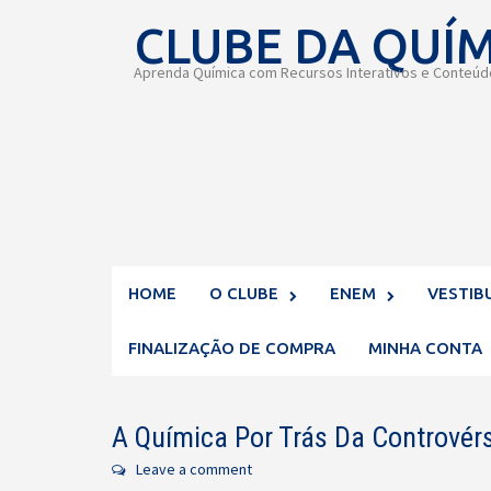
Skip
CLUBE DA QUÍ
to
content
Aprenda Química com Recursos Interativos e Conteúdo
HOME
O CLUBE
ENEM
VESTIB
FINALIZAÇÃO DE COMPRA
MINHA CONTA
A Química Por Trás Da Controvér
Leave a comment