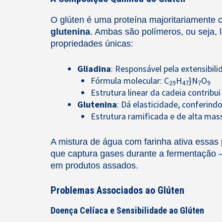
O glúten é uma proteína majoritariamente 
glutenina
. Ambas são polímeros, ou seja,
propriedades únicas:
Gliadina
: Responsável pela extensibil
Fórmula molecular: C
H
}N
O
29
47
7
9
Estrutura linear da cadeia contribui
Glutenina
: Dá elasticidade, conferind
Estrutura ramificada e de alta mas
A mistura de água com farinha ativa essas 
que captura gases durante a fermentação 
em produtos assados.
Problemas Associados ao Glúten
Doença Celíaca e Sensibilidade ao Glúten