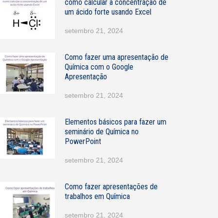
como calcular a concentração de
N
um ácido forte usando Excel
o
m
setembro 21, 2024
e
E
Como fazer uma apresentação de
m
Química com o Google
a
Apresentação
setembro 21, 2024
Elementos básicos para fazer um
seminário de Química no
PowerPoint
setembro 21, 2024
Como fazer apresentações de
trabalhos em Química
setembro 21, 2024