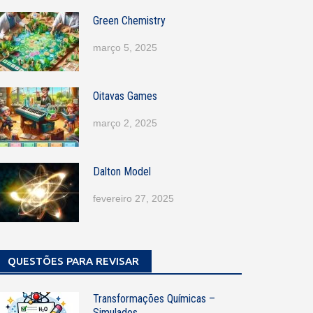
Green Chemistry
março 5, 2025
Oitavas Games
março 2, 2025
Dalton Model
fevereiro 27, 2025
QUESTÕES PARA REVISAR
Transformações Químicas –
Simulados