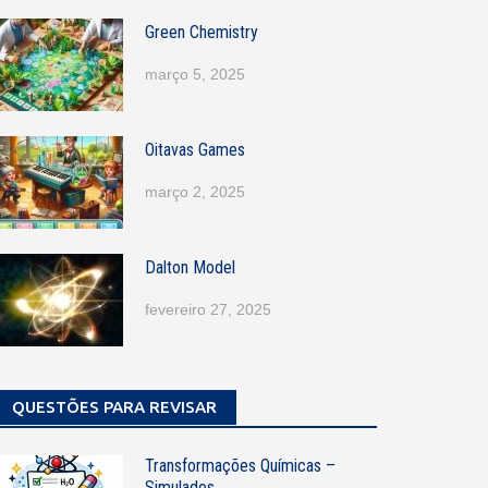
Green Chemistry
março 5, 2025
Oitavas Games
março 2, 2025
Dalton Model
fevereiro 27, 2025
QUESTÕES PARA REVISAR
Transformações Químicas –
Simulados