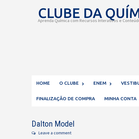
Skip
CLUBE DA QUÍ
to
content
Aprenda Química com Recursos Interativos e Conteúdo
HOME
O CLUBE
ENEM
VESTIB
FINALIZAÇÃO DE COMPRA
MINHA CONTA
Dalton Model
Leave a comment