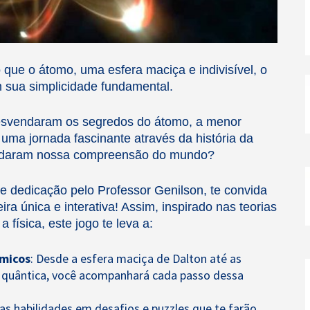
r
que o átomo, uma esfera maciça e indivisível, o
m sua simplicidade fundamental.
desvendaram os segredos do átomo, a menor
uma jornada fascinante através da história da
moldaram nossa compreensão do mundo?
 e dedicação pelo Professor Genilson, te convida
a única e interativa! Assim, inspirado nas teorias
física, este jogo te leva a:
ômicos
: Desde a esfera maciça de Dalton até as
a quântica, você acompanhará cada passo dessa
uas habilidades em desafios e puzzles que te farão