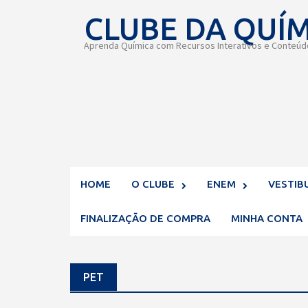
Skip
CLUBE DA QUÍ
to
content
Aprenda Química com Recursos Interativos e Conteúdo
HOME
O CLUBE
ENEM
VESTIB
FINALIZAÇÃO DE COMPRA
MINHA CONTA
PET