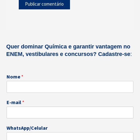
Quer dominar Química e garantir vantagem no
ENEM, vestibulares e concursos?
Cadastre-se
:
W
Nome
*
h
a
t
s
E-mail
*
A
p
p
/
WhatsApp/Celular
C
e