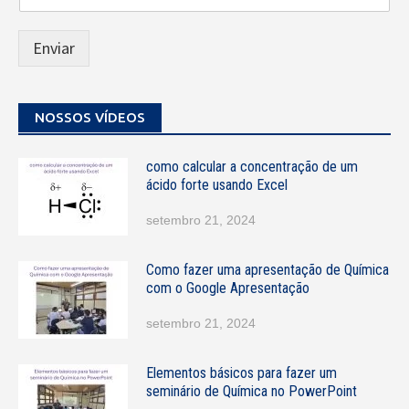
l
u
l
Enviar
a
r
E
-
NOSSOS VÍDEOS
m
a
como calcular a concentração de um
i
ácido forte usando Excel
l
N
setembro 21, 2024
o
m
e
Como fazer uma apresentação de Química
com o Google Apresentação
setembro 21, 2024
Elementos básicos para fazer um
seminário de Química no PowerPoint