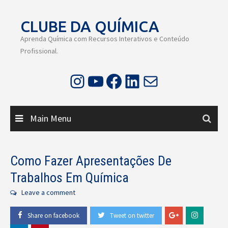
Skip
to
CLUBE DA QUÍMICA
content
Aprenda Química com Recursos Interativos e Conteúdo
Profissional.
Instagram
Youtube
Facebook
LinkedIn
E-mail
Main Menu
Como Fazer Apresentações De
Trabalhos Em Química
Leave a comment
Share on facebook
Tweet on twitter