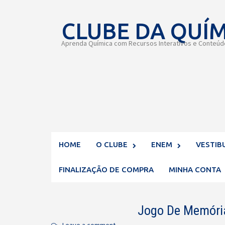
Skip
CLUBE DA QUÍ
to
content
Aprenda Química com Recursos Interativos e Conteúdo
HOME
O CLUBE
ENEM
VESTIB
FINALIZAÇÃO DE COMPRA
MINHA CONTA
Jogo De Memória