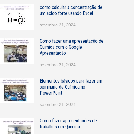
como calcular a concentração de
u
um ácido forte usando Excel
a
setembro 21, 2024
N
o
Como fazer uma apresentação de
m
Química com o Google
e
Apresentação
E
setembro 21, 2024
m
a
Elementos básicos para fazer um
seminário de Química no
PowerPoint
setembro 21, 2024
Como fazer apresentações de
trabalhos em Química