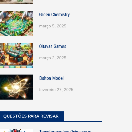
Green Chemistry
março 5, 2025
Oitavas Games
março 2, 2025
Dalton Model
fevereiro 27, 2025
QUESTÕES PARA REVISAR
Transformações Químicas –