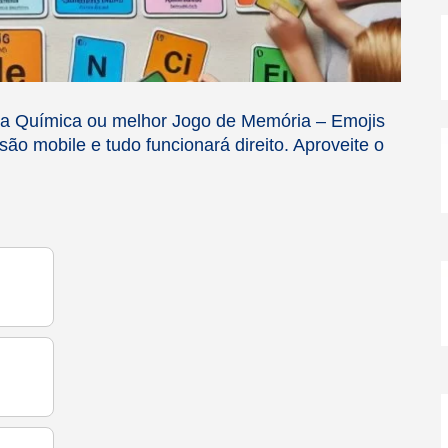
l
l
r
 da Química ou melhor Jogo de Memória – Emojis
são mobile e tudo funcionará direito. Aproveite o
-
i
l