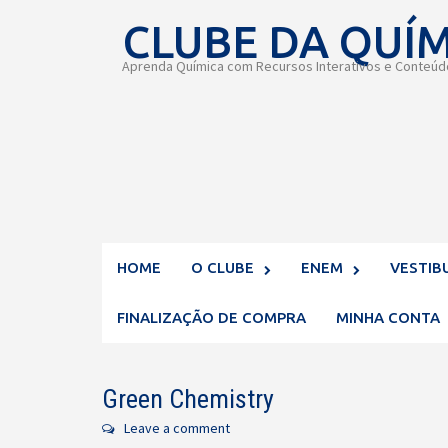
Skip
CLUBE DA QUÍ
to
content
Aprenda Química com Recursos Interativos e Conteúdo
HOME
O CLUBE
ENEM
VESTIB
FINALIZAÇÃO DE COMPRA
MINHA CONTA
Green Chemistry
Leave a comment