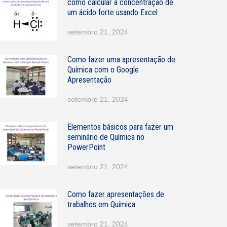
como calcular a concentração de
N
um ácido forte usando Excel
o
m
setembro 21, 2024
e
E
Como fazer uma apresentação de
m
Química com o Google
a
Apresentação
setembro 21, 2024
Elementos básicos para fazer um
seminário de Química no
PowerPoint
setembro 21, 2024
Como fazer apresentações de
trabalhos em Química
setembro 21, 2024