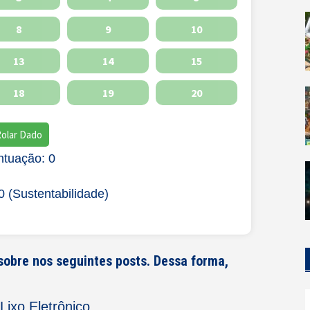
8
9
10
13
14
15
18
19
20
Rolar Dado
ntuação: 0
0 (Sustentabilidade)
sobre nos seguintes posts. Dessa forma,
Lixo Eletrônico