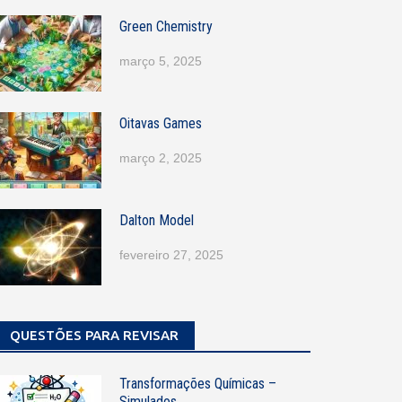
Green Chemistry
março 5, 2025
Oitavas Games
março 2, 2025
Dalton Model
fevereiro 27, 2025
QUESTÕES PARA REVISAR
Transformações Químicas –
Simulados