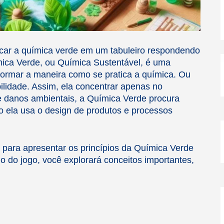
icar a química verde em um tabuleiro respondendo
-
ímica Verde, ou Química Sustentável, é uma
formar a maneira como se pratica a química. Ou
i
bilidade. Assim, ela concentrar apenas no
l
e danos ambientais, a Química Verde procura
so ela usa o design de produtos e processos
 para apresentar os princípios da Química Verde
go do jogo, você explorará conceitos importantes,