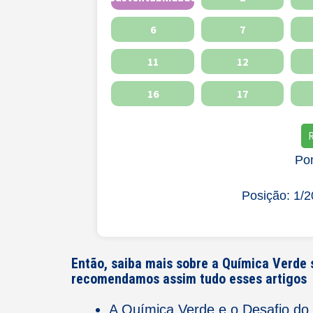
6
7
11
12
16
17
Po
Posição: 1/2
Então, saiba mais sobre a Química Verde 
recomendamos assim tudo esses artigos
A Química Verde e o Desafio do 