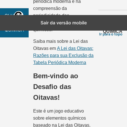
periódica moderna e na
compreensão da
CLUBE
periodicidade das
CLUBE
DA
Sair da versão mobile
propriedades dos elementos
DA
QUÍMICA
químicos.
QUÍMICA
Ir para o topo
Saiba mais sobre a Lei das
Oitavas em
A Lei das Oitavas:
Razões para sua Exclusão da
Tabela Periódica Moderna
Bem-vindo ao
Desafio das
Oitavas!
Este é um jogo educativo
sobre elementos químicos
baseado na Lei das Oitavas.