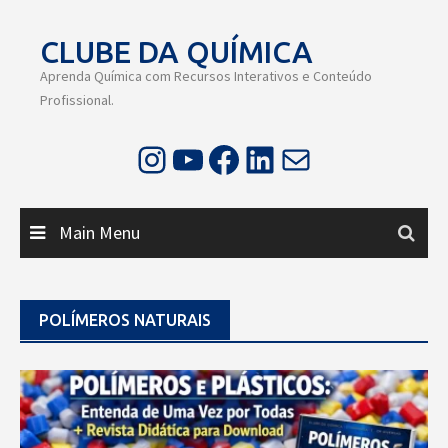
Skip
to
CLUBE DA QUÍMICA
content
Aprenda Química com Recursos Interativos e Conteúdo
Profissional.
Instagram
Youtube
Facebook
LinkedIn
E-mail
Main Menu
POLÍMEROS NATURAIS