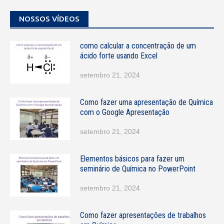
s
NOSSOS VÍDEOS
A
p
p
como calcular a concentração de um
/
ácido forte usando Excel
C
e
setembro 21, 2024
l
u
l
Como fazer uma apresentação de Química
a
com o Google Apresentação
r
E
setembro 21, 2024
-
m
Elementos básicos para fazer um
a
seminário de Química no PowerPoint
i
l
setembro 21, 2024
Como fazer apresentações de trabalhos