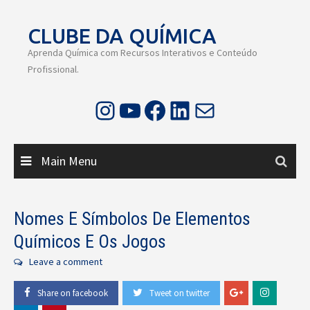
Skip
to
CLUBE DA QUÍMICA
content
Aprenda Química com Recursos Interativos e Conteúdo
Profissional.
Instagram
Youtube
Facebook
LinkedIn
E-mail
Main Menu
Nomes E Símbolos De Elementos
Químicos E Os Jogos
Leave a comment
Share on facebook
Tweet on twitter