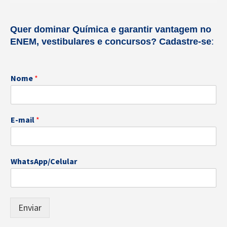
Quer dominar Química e garantir vantagem no
ENEM, vestibulares e concursos?
Cadastre-se
:
Nome
*
E-mail
*
N
WhatsApp/Celular
o
m
e
W
h
Enviar
a
t