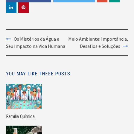
Post
Os Mistérios da Água e
Meio Ambiente: Importância,
Seu Impacto na Vida Humana
Desafios e Soluções
Navigation
YOU MAY LIKE THESE POSTS
Família Química