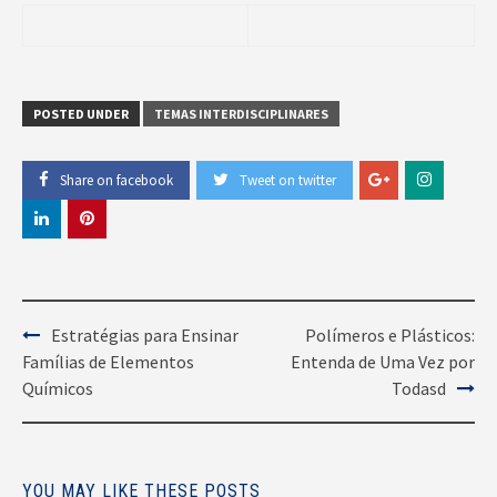
POSTED UNDER
TEMAS INTERDISCIPLINARES
Share on facebook
Tweet on twitter
Post
Estratégias para Ensinar
Polímeros e Plásticos:
Famílias de Elementos
Entenda de Uma Vez por
Navigation
Químicos
Todasd
YOU MAY LIKE THESE POSTS