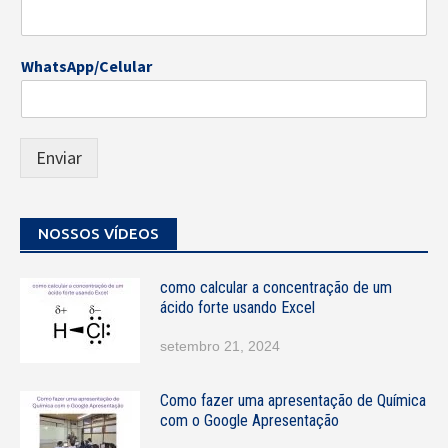
N
WhatsApp/Celular
o
m
e
E
-
Enviar
m
a
i
NOSSOS VÍDEOS
l
W
h
como calcular a concentração de um
a
ácido forte usando Excel
t
s
setembro 21, 2024
A
p
p
Como fazer uma apresentação de Química
/
com o Google Apresentação
C