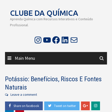
Skip
to
CLUBE DA QUÍMICA
content
Aprenda Química com Recursos Interativos e Conteúdo
Profissional.
Instagram
Youtube
Facebook
LinkedIn
E-mail
Main Menu
Potássio: Benefícios, Riscos E Fontes
Naturais
Leave a comment
Share on facebook
Tweet on twitter