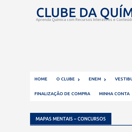
Skip
CLUBE DA QUÍ
to
content
Aprenda Química com Recursos Interativos e Conteúdo
HOME
O CLUBE
ENEM
VESTIB
FINALIZAÇÃO DE COMPRA
MINHA CONTA
MAPAS MENTAIS – CONCURSOS