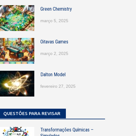
Green Chemistry
março 5, 2025
Oitavas Games
março 2, 2025
Dalton Model
fevereiro 27, 2025
QUESTÕES PARA REVISAR
Transformações Químicas –
Simulados