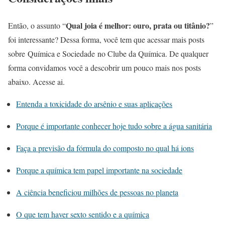
Qual joia é melhor: ouro, prata ou titânio?
Então, o assunto “
”
foi interessante? Dessa forma, você tem que acessar mais posts
sobre Química e Sociedade no Clube da Química. De qualquer
forma convidamos você a descobrir um pouco mais nos posts
abaixo. Acesse ai.
Entenda a toxicidade do arsênio e suas aplicações
Porque é importante conhecer hoje tudo sobre a água sanitária
Faça a previsão da fórmula do composto no qual há ions
Porque a química tem papel importante na sociedade
A ciência beneficiou milhões de pessoas no planeta
O que tem haver sexto sentido e a química