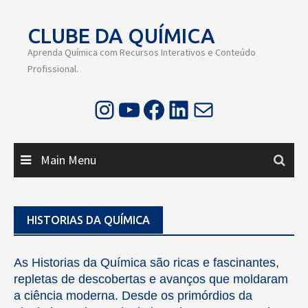
Skip
to
CLUBE DA QUÍMICA
content
Aprenda Química com Recursos Interativos e Conteúdo
Profissional.
Instagram
Youtube
Facebook
LinkedIn
E-mail
Main Menu
HISTORIAS DA QUÍMICA
As Historias da Química são ricas e fascinantes,
repletas de descobertas e avanços que moldaram
a ciência moderna. Desde os primórdios da